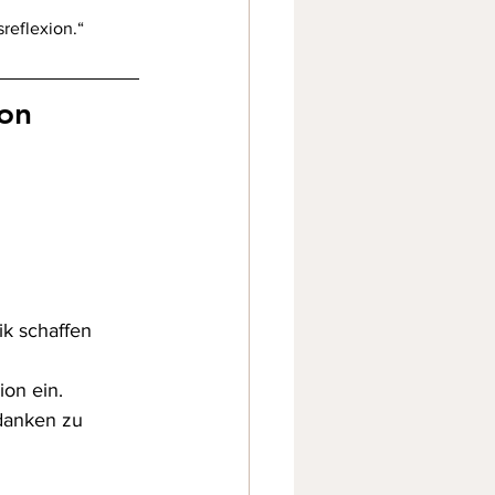
reflexion.“
ion
 
ik schaffen 
ion ein.
danken zu 