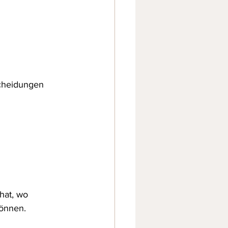
scheidungen 
hat, wo 
können.