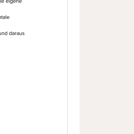
ie eigene 
tale 
 und daraus 