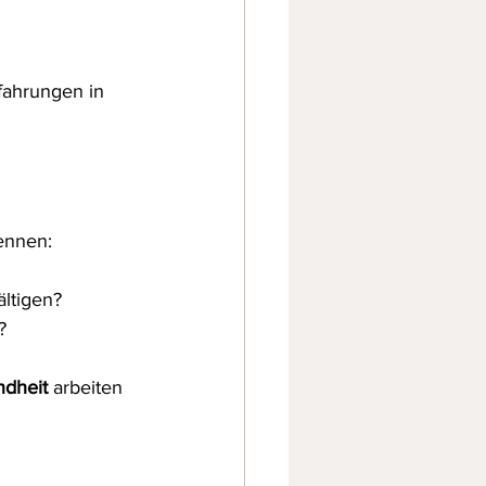
fahrungen in 
ennen:
ltigen?
?
dheit
 arbeiten 