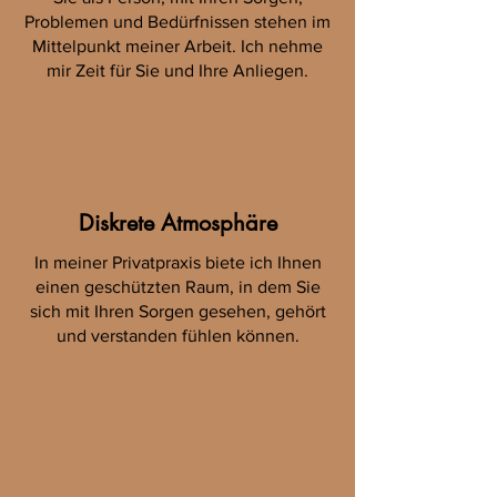
Problemen und Bedürfnissen stehen im
Mittelpunkt meiner Arbeit. Ich nehme
mir Zeit für Sie und Ihre Anliegen.
Diskrete Atmosphäre
In meiner Privatpraxis biete ich Ihnen
einen geschützten Raum, in dem Sie
sich mit Ihren Sorgen gesehen, gehört
und verstanden fühlen können.