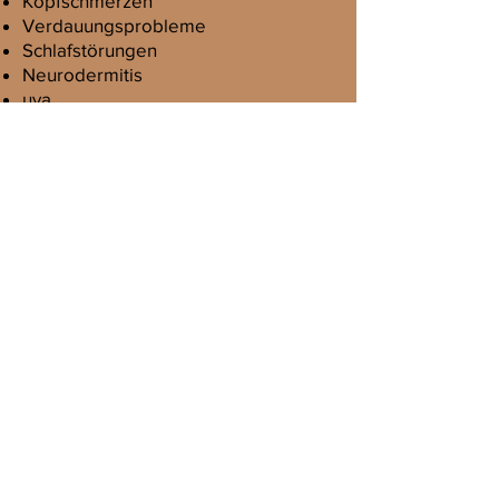
Kopfschmerzen
Verdauungsprobleme
Schlafstörungen
Neurodermitis
uva.,
die Ihren Lebensalltag stark
einschränken.
Lassen sich diese Beschwerden nicht
oder nicht hinreichend auf eine
organische Erkrankung zurückführen,
liegt diesen oft starker Stress oder
seelische Belastungen zu Grunde.
Es ist wichtig Körper, Geist und Seele
als Einheit zu betrachten.
Indem wir unserem Geist und unserer
Seele helfen gesund zu werden,
helfen wir auch unserem Körper, was
bei vielen Menschen zu einer