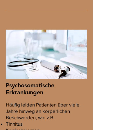
Psychosomatische
Erkrankungen
Häufig leiden Patienten über viele
Jahre hinweg an körperlichen
Beschwerden, wie z.B.
Tinnitus