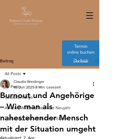
Termin
online buchen
Beitrag
All Posts
Claudia Weidinger
All Posts
10. Juli 2025
8 Min. Lesezeit
Burnout und Angehörige
Selbstfürsorge
– Wie man als
Advent, Weihnachten und Neujahr
nahestehender Mensch
Trennung, Verlust & Lebenskrise
mit der Situation umgeht
Aktualisiert:
2. Apr.