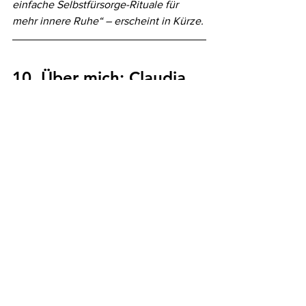
einfache Selbstfürsorge-Rituale für 
mehr innere Ruhe“ – erscheint in Kürze.
10. Über mich: Claudia 
Weidinger - 
Heilpraktikerin für 
Psychotherapie
Mein Name ist Claudia Weidinger, ich 
bin 
Heilpraktikerin für Psychotherapie in 
Bayreuth
 – und ich begleite Menschen 
auf ihrem ganz persönlichen Weg zu 
mehr innerer Ruhe, Klarheit und 
Selbstvertrauen. In meiner Praxis finden 
Sie einen geschützten Raum, in dem 
Sie sich mit Ihren Gedanken und 