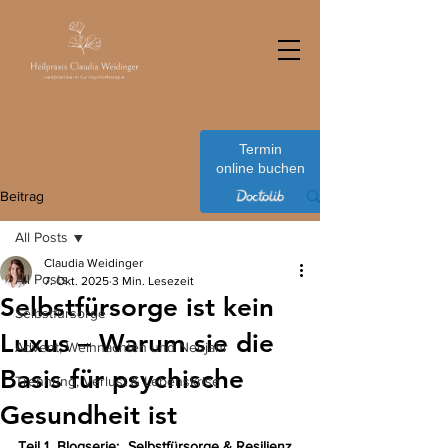
Termin
online buchen
Beitrag
All Posts
Claudia Weidinger
All Posts
7. Okt. 2025
3 Min. Lesezeit
Selbstfürsorge ist kein
Selbstfürsorge
Luxus – Warum sie die
Advent, Weihnachten und Neujahr
Basis für psychische
Trennung, Verlust & Lebenskrise
Gesundheit ist
Teil 1  Blogserie: „Selbstfürsorge & Resilienz 