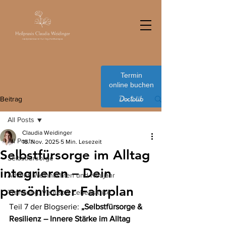
Termin
online buchen
Beitrag
All Posts
Claudia Weidinger
All Posts
18. Nov. 2025
5 Min. Lesezeit
Selbstfürsorge im Alltag
Selbstfürsorge
integrieren – Dein
Advent, Weihnachten und Neujahr
persönlicher Fahrplan
Trennung, Verlust & Lebenskrise
Teil 7 der Blogserie: 
„Selbstfürsorge & 
Resilienz – Innere Stärke im Alltag 