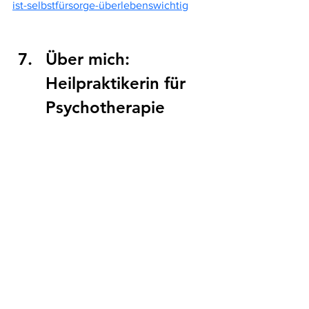
ist-selbstfürsorge-überlebenswichtig
Über mich: 
Heilpraktikerin für 
Psychotherapie
Mein Name ist Claudia Weidinger, ich 
bin 
Heilpraktikerin für Psychotherapie in 
Bayreuth
 – und ich begleite Menschen 
auf ihrem ganz persönlichen Weg zu 
mehr innerer Ruhe, Klarheit und 
Selbstvertrauen. In meiner Praxis finden 
Sie einen geschützten Raum, in dem 
Sie sich mit Ihren Gedanken und 
Gefühlen ehrlich auseinandersetzen 
dürfen – ganz ohne Druck und in Ihrem 